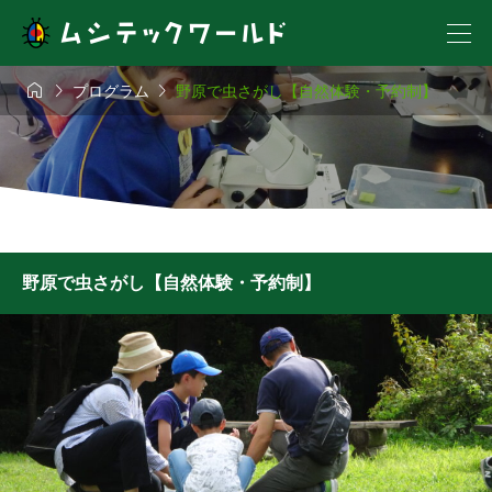



プログラム
野原で虫さがし【自然体験・予約制】
野原で虫さがし【自然体験・予約制】