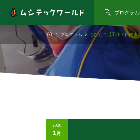

プログラム



プログラム
ちびだこ【工作・自由参
2026
1
月