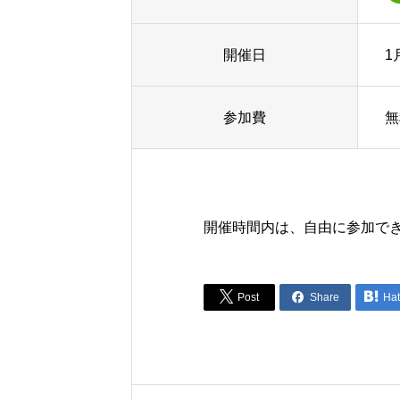
開催日
1
参加費
無
開催時間内は、自由に参加で



Post
Share
Ha