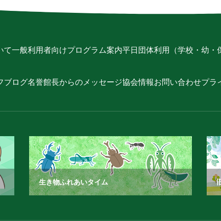
いて
一般利用者向けプログラム案内
平日団体利用（学校・幼・
フブログ
名誉館長からのメッセージ
協会情報
お問い合わせ
プラ
生き物ふれあいタイム