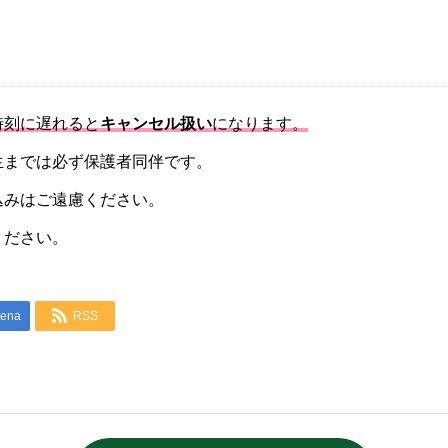
時刻に遅れると
キャンセル扱い
になります。
生までは必ず保護者同伴です。
込みはご遠慮ください。
ください。

tena
RSS