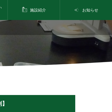
い


施設紹介
お知らせ
制】