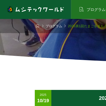

プログラム



プログラム
2025第1回たまごをま
2025
2
10/19