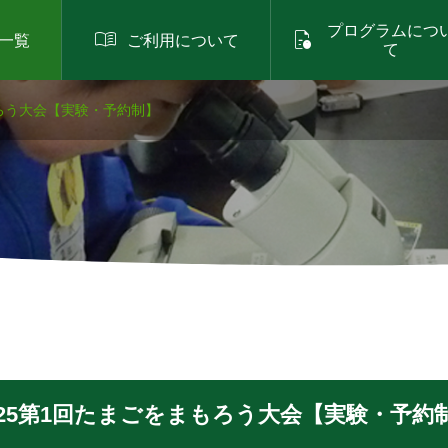
プログラムにつ


一覧
ご利用について
て
もろう大会【実験・予約制】
025第1回たまごをまもろう大会【実験・予約