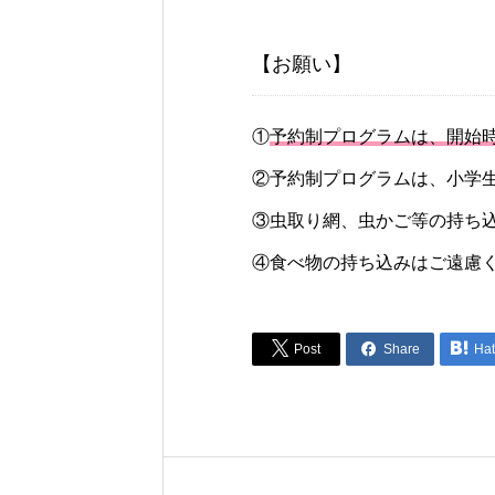
【お願い】
①
予約制プログラムは、開始
②予約制プログラムは、小学
③虫取り網、虫かご等の持ち
④食べ物の持ち込みはご遠慮



Post
Share
Ha