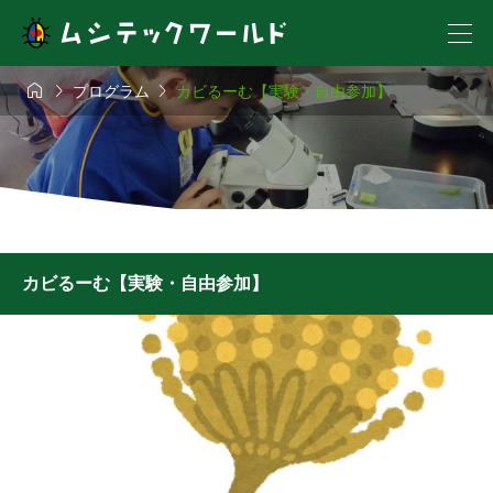



プログラム
カビるーむ【実験・自由参加】
カビるーむ【実験・自由参加】