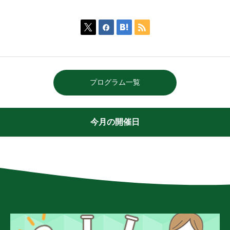




プログラム一覧
今月の開催日