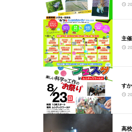
20
主催
20
すか
20
高校