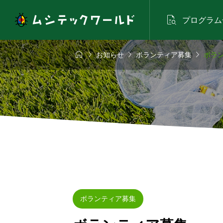

プログラム




お知らせ
ボランティア募集
ボラ
ボランティア募集