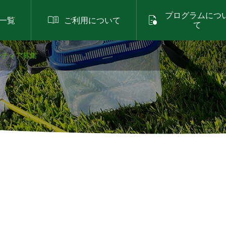
プログラムにつ


一覧
ご利用について
て
ンティア募集