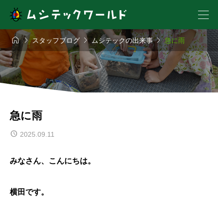




スタッフブログ
ムシテックの出来事
急に雨
急に雨
2025.09.11
みなさん、こんにちは。
横田です。